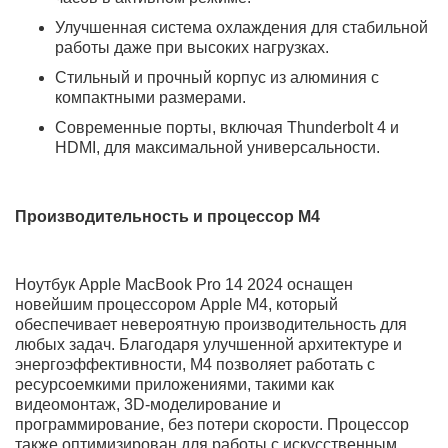
16 CPU и 40 GPU ядер — это новый уровень мобильной
рабочей станции. 48 ГБ оперативной памяти
позволяют запускать десятки приложений и тяжёлые
задачи без малейших тормозов. SSD на 1 ТБ даёт
возможность хранить большие проекты с быстрым
доступом. Устройство идеально подойдёт для
специалистов в киноиндустрии, анимации и
разработки ИИ. Liquid Retina XDR дисплей
обеспечивает эталонную точность изображения и
плавность. Серебристый корпус объединяет стиль,
надёжность и компактность. Время автономной
работы — до 20 часов, что даёт полную свободу от
зарядных устройств. Этот MacBook — настоящая
мощь в формате 14 дюймов.
Apple MacBook Pro 14 2024 M4 — это новейший
флагманский ноутбук от компании Apple, который
сочетает в себе передовые технологии, элегантный
дизайн и невероятную производительность. Этот
ноутбук создан для профессионалов, творческих
личностей и всех, кто ценит высокое качество и
инновации. С процессором M4, улучшенной графикой и
долгим временем автономной работы, MacBook Pro 14