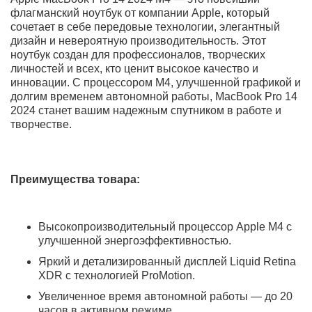
Самовывоз рядом с м.Багратионовская
Выгодный Trade-In до 100%
0
0
Описание
Характеристики
Отзывы
Вопрос - Ответ
Доставка и оплата
ЧаВо
КУПИТЬ НОУТБУК APPLE MACBOOK PRO 14 2024 M4
Max/16CPU/40GPU/48GB/1TB SILVER (СЕРЕБРИСТЫЙ)
ПО ВЫГОДНОЙ ЦЕНЕ В BEST-MAGAZIN
MacBook Pro 14 2024 с чипом M4 Max в конфигурации