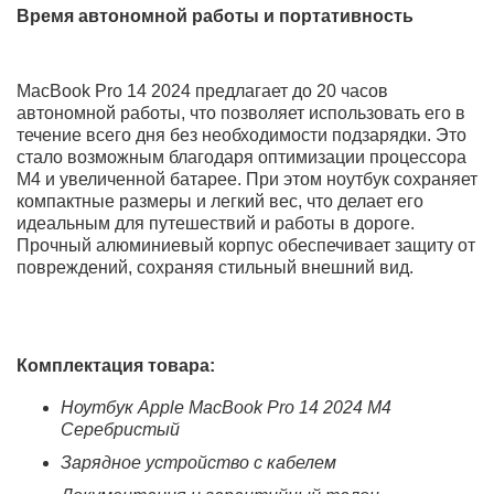
Яркий и детализированный дисплей Liquid Retina
XDR с технологией ProMotion.
Увеличенное время автономной работы — до 20
часов в активном режиме.
Улучшенная система охлаждения для стабильной
работы даже при высоких нагрузках.
Стильный и прочный корпус из алюминия с
компактными размерами.
Современные порты, включая Thunderbolt 4 и
HDMI, для максимальной универсальности.
Производительность и процессор M4
Ноутбук Apple MacBook Pro 14 2024 оснащен новейшим
процессором Apple M4, который обеспечивает
невероятную производительность для любых задач.
Благодаря улучшенной архитектуре и