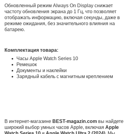
Экран и Яркость
Apple Watch Series 10
гордится самым большим
экраном в серии, который стал ярче на 40% при
просмотре под углом. Яркость дисплея остаётся на
уровне 2000 нит, обеспечивая четкость даже в ярком
солнечном свете.
Дизайн и Комфорт
Apple Watch Series 10 предлагает два размера корпуса
на выбор —
42 мм
и
46 мм
, что обеспечивает
комфортное ношение для пользователей с разными
предпочтениями. Благодаря тонким рамкам и
большому дисплею, они предоставляют больше места
для отображения информации, не увеличивая общий
размер устройства. Часы стали тоньше и легче,
сохраняя прочность и стиль. Толщина корпуса
уменьшена до 9,7 мм, что делает модель
Apple Watch