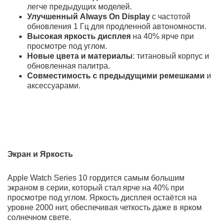
Slate Milanese Loop предлагают пользователям
передовые технологии для активных пользователей.
Встроенные функции для мониторинга здоровья и
активности помогут следить за состоянием
организма, а GPS-навигация позволит вам
отслеживать тренировки и маршруты. Эти часы также
поддерживают уведомления, что поможет оставаться
на связи в любое время.
Apple Watch Series 10
— это воплощение инноваций и
стиля в мире носимых устройств. Эти умные часы
предлагают расширенные функции и улучшенный
дизайн, сохраняя при этом свою уникальную
изысканность и высокую функциональность.
Подходящие как для активных пользователей, так и
для ценителей эстетики, они станут вашим
незаменимым спутником в повседневной жизни.
Преимущества:
Самый большой экран в серии
с увеличенной
яркостью и разрешением.
Тонкий и легкий дизайн
— на 1 мм тоньше и легче
предыдущих моделей.