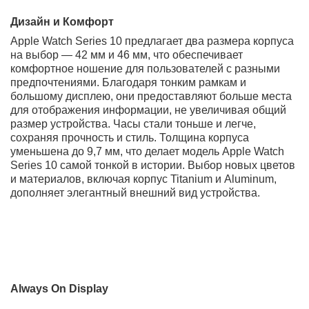
Улучшенный Always On Display
с частотой
обновления 1 Гц для продленной автономности.
Высокая яркость дисплея
на 40% ярче при
просмотре под углом.
Новые цвета и материалы
:
титановый корпус
и
обновленная палитра.
Совместимость с предыдущими ремешками
и
аксессуарами.