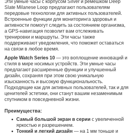
Работаем с юридическими лицами
Оригинальные товары
Самовывоз рядом с м.Багратионовская
Выгодный Trade-In до 100%
0
0
Описание
Характеристики
Отзывы
Вопрос - Ответ
Доставка и оплата
ЧаВо
Купить умные часы Apple Watch Series 10 GPS 46mm в
алюминиевом корпусе Silver с ремешком Deep Slate
Milanese Loop по выгодной цене в BEST-magazin
Эти умные часы с корпусом Silver и ремешком Deep