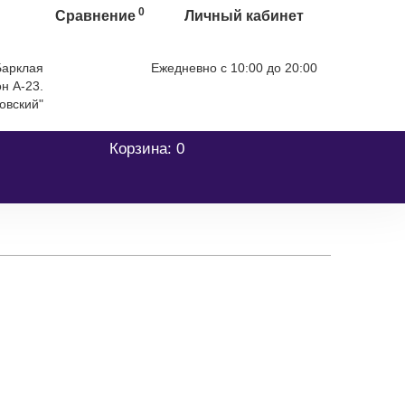
0
Сравнение
Личный кабинет
 Барклая
Ежедневно с 10:00 до 20:00
А-23. ТЦ
+7 (499) 404-06-03
овский"
Корзина
: 0
te Titanium
Natural Titanium
Dual Sim