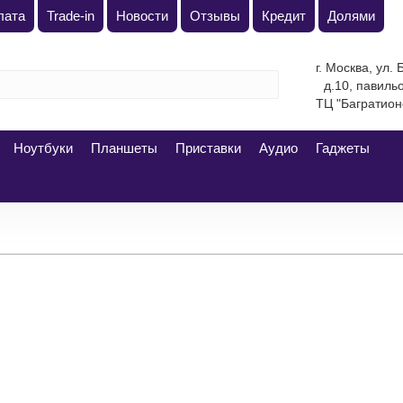
плата
Trade-in
Новости
Отзывы
Кредит
Долями
г. Москва, ул.
д.10, павильон 
"Багратион
Ноутбуки
Планшеты
Приставки
Аудио
Гаджеты
512 Гб
1 Тб
Black Titanium
Blue Titanium
Whi