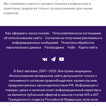
Мы стремимся сделать процесс покупки комфортным и
приятным, предлагая только лучшие решения для наших
клиентов.
Как оформить заказ онлайн
Пользовательское соглашение
об использовании сайта
Согласие на получение рекламных и
информационных сообщений
Политика обработки
персональных данных
Распродажа
ЧаВо
Карта сайта
© Бест магазин, 2007–2026. Все права защищены.
Использование материалов сайта допускается только с
письменного согласия правообладателя, кроме случаев,
Мы используем cookie-файлы, чтобы обеспечивать бесперебойную
предусмотренных законодательством РФ. Информация о
работу сайта best-magazin.com, улучшать его функциональность и
товарах, ценах и наличии носит информационный характер и
анализировать использование ресурса. Продолжая пользоваться
не является публичной офертой в смысле статей 435 и 437
сайтом, вы подтверждаете своё согласие на обработку файлов
Гражданского кодекса Российской Федерации, если иное
cookie в соответствии с Политикой конфиденциальности. Вы
прямо не указано на сайте. Товарные знаки принадлежат их