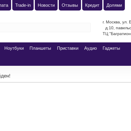
лата
Trade-in
Новости
Отзывы
Кредит
Долями
г. Москва, ул.
д.10, павиль
ТЦ "Багратион
Ноутбуки
Планшеты
Приставки
Аудио
Гаджеты
йден!