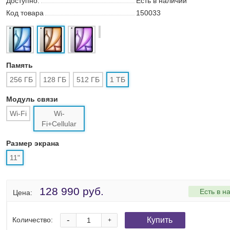
Доступно:
Есть в наличии
Код товара
150033
Память
256 ГБ
128 ГБ
512 ГБ
1 ТБ
Модуль связи
Wi-Fi
Wi-Fi+Cellular
Размер экрана
11"
128 990 руб.
Есть в н
Цена:
-
Купить
Количество:
+