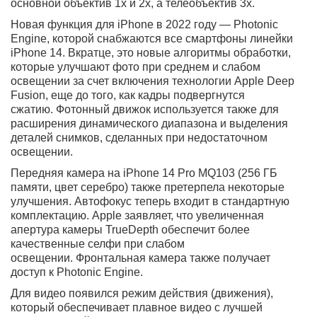
iPhone 14 Pro процессор и скорость работы
По традиции, на самые дорогие телефоны Apple ставит
собственные чипсеты последнего поколения. В случае
14 Pro
256GB MQ103 (серебристый
(
A2889, A2890,
A2891)
)
непревзойденную производительность
обеспечивает чип A16, который сделан по 4 нм