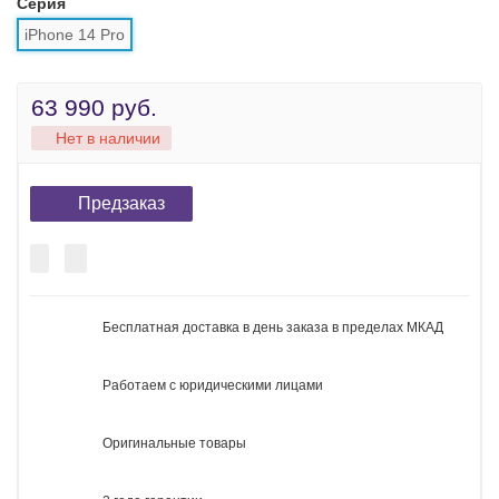
Рейтинг:
Производитель:
Apple
Доступно:
Нет в наличии
Код товара
139905
Цвет:
Память:
128 Гб
256 Гб
1024 Гб
Версия
eSIM
Глобал
Dual SIM