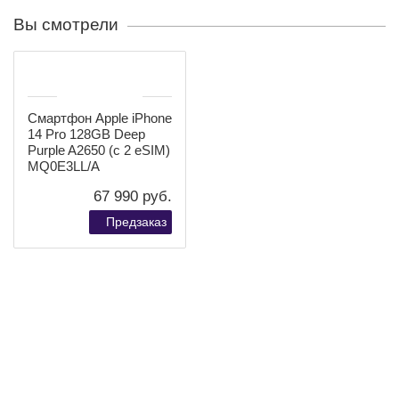
Подключения и модули связи
В смартфонах последнего поколения компании Apple
была добавлена функция Emergency SOS, с которой
iPhone 14 сможет подключиться к спутнику для связи
в экстренных случаях. iPhone 14 Pro 256 ГБ MQ103
серебристый поддерживает подключение 5G, причём в
смартфоне используется ещё более быстрый и
производительный модем Qualcomm X65. В
Соединённых Штатах новые Айфон 14 Про будут
поставляться без физической SIM- карты, с eSIM
(поддерживается 2 оператора связи). Для Китая и
некоторых стран Азии, как и раньше, дополнительно
будут выпускаться устройства с двумя физическими
nano SIM. Автономная работа в iPhone 14 Pro и Pro Max
увеличилась. Теперь время до следующей подзарядки
примерно на час больше, чем у смартфонов iPhone 13