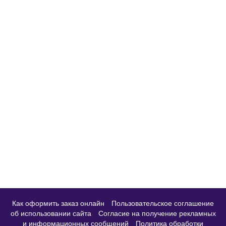
Смартфон Apple
iPhone 14 Pro 128GB
Deep Purple A2650 (с 2
eSIM) MQ0E3LL/A
67 990 руб.
Предзаказ