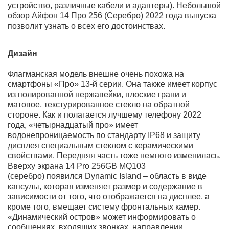
физическая нано сим и одна электронная симкарта),
данная версия при использовании в РФ ни чем не
отличается (Модели A2889, A2890, A2891) и
производится для стран EAC, Европы, Японии, ОАЭ и
другие. В нашем магазине предоставляется гарантия 2
года со дня покупки.
Последние модели iPhone 14 Pro и 14 Pro Max нашем
интернет-магазине в Москве можно купить наряду с
iPhone 14 и 14 Plus - базовыми моделями с дисплеем
6,1 и 6,7 дюйма соответственно. Разумеется,
флагманские смартфоны Эппл 14-й серии имеют более
высокую цену, но и возможностей они предоставляют
намного больше. Среди плюсов особо хочется
выделить расширенный набор функций, доработанные
камеры, самый новый дисплей, мобильный процессор
Apple A16 и другие "фишки". Скорее всего, вы - не
случайно на эотм сайте и ищете, где можно купить
iPhone 14 Pro 256 GB MQ103 (цвет - серебряный,
глобальная версия
(
A2889, A2890, A2891)
) недорого.
Мы р
ады видеть вас в Best-magazin com, где вы
найдете саме выгодные цены в Москве и заодно