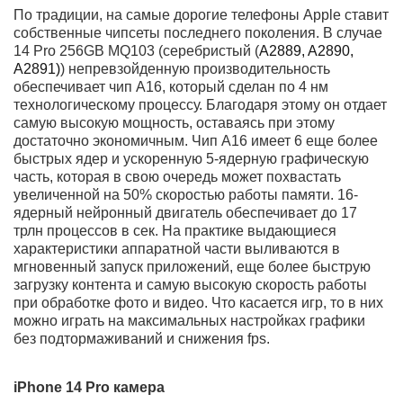
Флагманская модель внешне очень похожа на
смартфоны «Про» 13-й серии. Она также имеет корпус
из полированной нержавейки, плоские грани и
матовое, текстурированное стекло на обратной
стороне. Как и полагается лучшему телефону 2022
года, «четырнадцатый про» имеет
водонепроницаемость по стандарту IP68 и защиту
дисплея специальным стеклом с керамическими
свойствами. Передняя часть тоже немного
изменилась. Вверху экрана 14 Pro
256GB MQ103
(серебро)
появился Dynamic Island – область в виде
капсулы, которая изменяет размер и содержание в
зависимости от того, что отображается на дисплее, а
кроме того, вмещает систему фронтальных камер.
«Динамический остров» может информировать о
сообщениях, входящих звонках, направлении
движения, показывать интерактивные значки или
сливаться с отображаемым контентом. При этом с
Dynamic Island можно взаимодействовать касаниями
или удержанием.