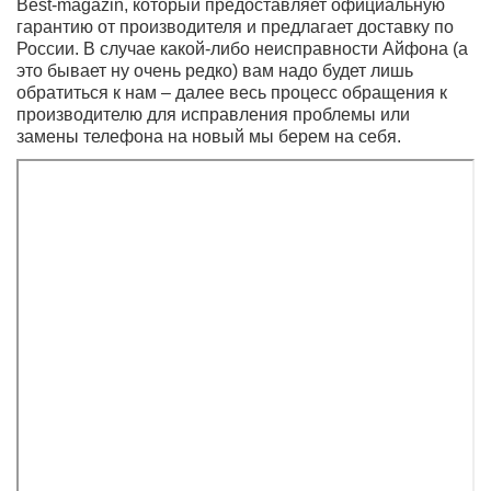
4-кратное увеличение, чтобы соответствовать
популярному в 2022 году Pixel 6 Pro, но вместо этого
Apple добавила 2-кратный оптический зум к
основному датчику. Таким образом, мы получили
целых четыре варианта масштабирования:
сверхширокий 0,5x, основной объектив 1x и 2x, а
телеобъектив 3x.
Новая функция для iPhone в 2022 году — Photonic
Engine, которой снабжаются все смартфоны линейки
iPhone 14. Вкратце, это новые алгоритмы обработки,
которые улучшают фото при среднем и слабом
освещении за счет включения технологии Apple Deep
Fusion, еще до того, как кадры подвергнутся
сжатию. Фотонный движок используется также для
расширения динамического диапазона и выделения
деталей снимков, сделанных при недостаточном
освещении.
Передняя камера на iPhone 14 Pro MQ103 (256 ГБ
памяти, цвет серебро) также претерпела некоторые
улучшения. Автофокус теперь входит в стандартную
комплектацию. Apple заявляет, что увеличенная