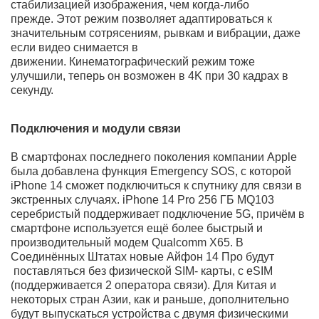
технологическому процессу. Благодаря этому он
отдает самую высокую мощность, оставаясь при
этому достаточно экономичным. Чип А16 имеет 6 еще
более быстрых ядер и ускоренную 5-ядерную
графическую часть, которая в свою очередь может
похвастать увеличенной на 50% скоростью работы
памяти. 16-ядерный нейронный двигатель
обеспечивает до 17 трлн процессов в сек. На практике
выдающиеся характеристики аппаратной части
выливаются в мгновенный запуск приложений, еще
более быструю загрузку контента и самую высокую
скорость работы при обработке фото и видео. Что
касается игр, то в них можно играть на максимальных
настройках графики без подтормаживаний и снижения
fps.