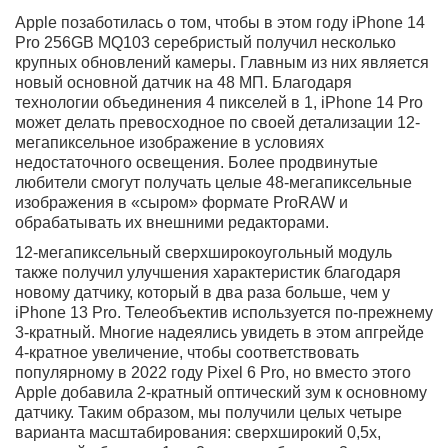
Экран iPhone 14 Pro
Новая панель Super Retina XDR с диагональю 6.1
дюймов – это еще более совершенная технология Pro-
Motion, а также все возможности все время
активированного экрана, что у Apple используется
впервые. Динамическое изменение частоты
отображения от 1 до 120 Гц и технология Always-On
Display дает возможность отображать на
заблокированном экране всяческие виджеты, значки,
часы и другое. Яркость экрана стала еще выше – до
2000 нит при HDR, а это почти в два раза выше, чем
было у Айфон 13 Про.