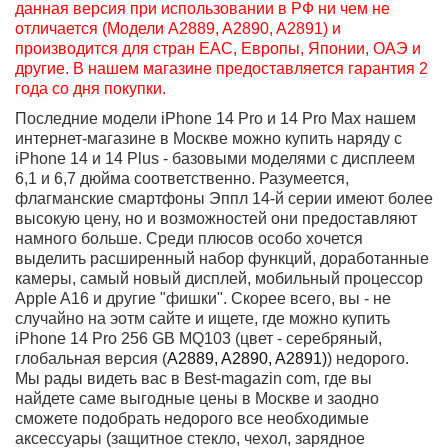
2 года гарантии
Самовывоз рядом с м.Багратионовская
Выгодный Trade-In до 100%
Перенесём данные со старого устройства на новое
1
0
Описание
Характеристики
Отзывы
Вопрос - Ответ
Доставка и оплата
ЧаВо
Айфон 14 Про: цена, характеристики, отзывы
пользователей
iPhone 14 Pro Глобал - nanoSIM + eSIM (одна