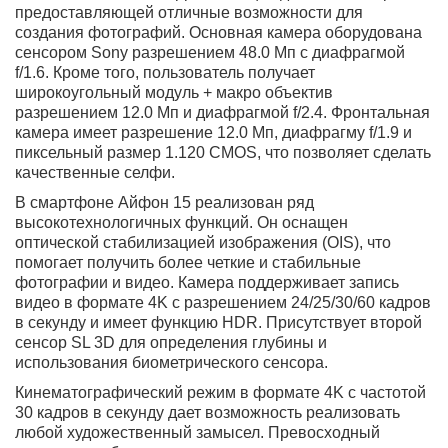
Производительность
В техническом аспекте Apple iPhone 15 предлагает
мощный процессор Apple A16 Bionic APL1W10 (4нм),
который обеспечивает высокую производительность и
эффективность. Смартфон оснащается 6 ГБ
оперативной памяти RAM LPDDR5, поэтому отличается
плавной работой приложений и поддержкой
многозадачности. Варианты внутренней памяти
включают 128 ГБ, 256 ГБ или 512 ГБ памяти NVMe, что
обеспечивает достаточно места для хранения файлов,
фотографий и видео. В данной модели мы получаем
максимальное значение - 512 ГБ, больше могут
предложить лишь более дорогие модели 15 Pro и 15
Pro Max. Продуманная система отвода тепла помогает