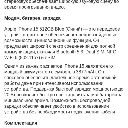
поддерживать оптимальную температуру устройства
во время интенсивной работы.
Камера
Синий iPhone 15 от Apple оснащен двойной камерой,
предоставляющей отличные возможности для
создания фотографий. Основная камера оборудована
сенсором Sony разрешением 48.0 Мп с диафрагмой
f/1.6. Кроме того, пользователь получает
широкоугольный модуль + макро объектив
разрешением 12.0 Мп и диафрагмой f/2.4.
Фронтальная камера имеет разрешение 12.0 Мп,
диафрагму f/1.9 и пиксельный размер 1.120 CMOS, что
позволяет сделать качественные селфи.
В смартфоне Айфон 15 реализован ряд
высокотехнологичных функций. Он оснащен
оптической стабилизацией изображения (OIS), что
помогает получить более четкие и стабильные
фотографии и видео. Камера поддерживает запись
видео в формате 4K с разрешением 24/25/30/60
кадров в секунду и имеет функцию HDR. Присутствует