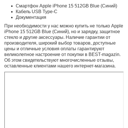
второй сенсор SL 3D для определения глубины и
использования биометрического сенсора.
Кинематографический режим в формате 4K с частотой
30 кадров в секунду дает возможность реализовать
любой художественный замысел. Превосходный
стереозвук обеспечивает широкую звуковую сцену во
время проигрывания видео.
Модем, батарея, зарядка