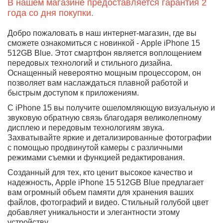
физическая и одна электронная симкарты),
данная версия производится для Японии, стран
Европы, Арабских стран. И при использовании в
РФ ни чем не отличается (A3089,A3090).
В нашем магазине предоставляется гарантия 2
года со дня покупки.
Добро пожаловать в наш интернет-магазин, где вы
сможете ознакомиться с новинкой - Apple iPhone 15
512GB Blue. Этот смартфон является воплощением
передовых технологий и стильного дизайна.
Оснащенный невероятно мощным процессором, он
позволяет вам наслаждаться плавной работой и
быстрым доступом к приложениям.
С iPhone 15 вы получите ошеломляющую визуальную
и звуковую обратную связь благодаря великолепному
дисплею и передовым технологиям звука.
Захватывайте яркие и детализированные фотографии
с помощью продвинутой камеры с различными
режимами съемки и функцией редактирования.
Созданный для тех, кто ценит высокое качество и