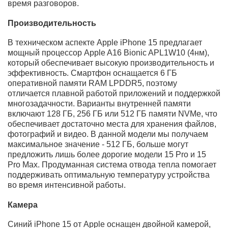
Apple iPhone 15 512 оснащен красивым и
привлекательным OLED-дисплеем с диагональю 6,1
дюйма. Разрешение AMOLED-панели составляет 1179 x
2556 пикселей (QHD), что обеспечивает четкое и
детализированное отображение контента. Дисплей
имеет яркость 1000 cd/m2 (типичное) и контрастное
соотношение 2000000:1, что создает яркую и
контрастную картинку.
Представленный в этом обзоре Айфон 15 оборудован
высококачественными стереодинамиками, которые
дают высокую громкость и отличное качество звука
при прослушивании аудио или во время просмотра
видео. Также в устройстве имеется шумоизолирующий
микрофон, который помогает сократить
нежелательные шумы и обеспечить более ясный и
чистый звук во время разговоров.