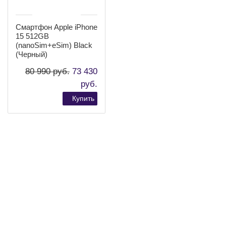
При необходимости у нас можно купить не только
Apple iPhone 15 512GB Blue (Синий), но и зарядку,
защитное стекло и другие аксессуары. Наличие
гарантии от производителя, широкий выбор товаров,
доступные цены и отличные условия оплаты
гарантируют великолепное настроение от покупки в
BEST-magazin. Об этом свидетельствуют
многочисленные отзывы, оставленные клиентами
нашего интернет-магазина.