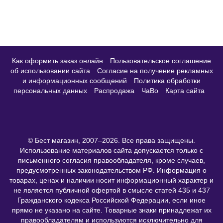
80 990 руб.
73 430
руб.
Купить
Как оформить заказ онлайн
Пользовательское соглашение
об использовании сайта
Согласие на получение рекламных и
информационных сообщений
Политика обработки
персональных данных
Распродажа
ЧаВо
Карта сайта
© Бест магазин, 2007–2026. Все права защищены.
Использование материалов сайта допускается только с
письменного согласия правообладателя, кроме случаев,
Мы используем cookie-файлы, чтобы обеспечивать бесперебойную
предусмотренных законодательством РФ. Информация о
работу сайта best-magazin.com, улучшать его функциональность и
товарах, ценах и наличии носит информационный характер и
анализировать использование ресурса. Продолжая пользоваться
не является публичной офертой в смысле статей 435 и 437