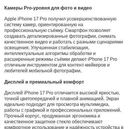
упрощает подключение к мобильной сети.
Производительность рассчитана на ресурсоёмкие
приложения. Экран обеспечивает чёткое и
насыщенное изображение. Модель подойдёт для
пользователей, которым важен максимум
возможностей.
Apple iPhone 17 Pro — это флагманский смартфон для
пользователей, которым важны максимальная
производительность, передовые технологии и
премиальное исполнение. Устройство сочетает в себе
мощную аппаратную часть, продвинутые камеры и
безупречную оптимизацию iOS. iPhone 17 Pro идеально
подходит для работы, творчества и требовательных
задач, обеспечивая стабильность и комфорт в любой
ситуации.