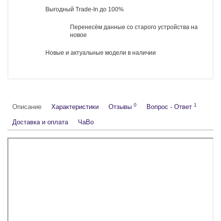
Серия
iPhone 17 Pro
iPhone 17 Pro Max
129 190 руб.
142 990 руб.
До конца акции:
5 дней 9 часов 7 минут 11 секунд
Есть в наличии
-
Купить
+
Бесплатная доставка в день заказа в пределах МКАД
Работаем с юридическими лицами