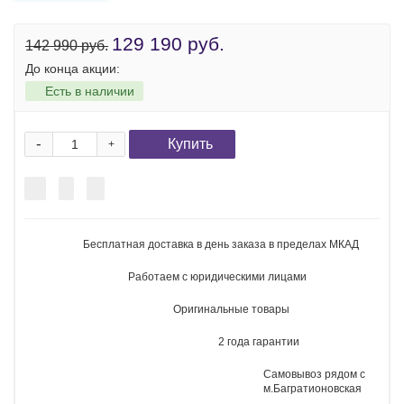
Рейтинг:
Производитель:
Apple
Доступно:
Есть в наличии
Код товара
148073
Цвет:
Память:
256 ГБ
512 ГБ
1 ТБ
2 ТБ
Версия
Dual Sim
eSim
Глобал