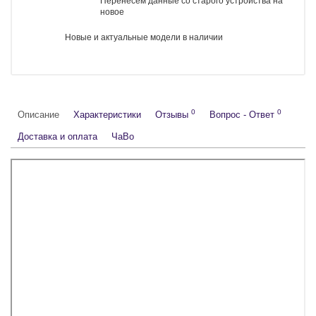
Оригинальные товары
2 года гарантии
Самовывоз рядом с м.Багратионовская
Выгодный Trade-In до 100%
Перенесём данные со старого устройства на новое
Новые и актуальные модели в наличии
Начальный комплект
Сумма комплекта: