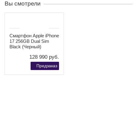
систему камер, которая позволяет делать чёткие и
детализированные фотографии в любых условиях
освещения. Интеллектуальная обработка
изображений, улучшенный ночной режим и стабильная
видеосъёмка обеспечивают профессиональный
результат. Фронтальная камера идеально подходит
для селфи, видеозвонков и создания контента для
социальных сетей.
Дисплей и удобство использования
Яркий и чёткий дисплей iPhone 17 отличается высокой
цветопередачей и плавной прокруткой. Экран отлично
подходит для просмотра видео, игр, чтения и работы с
графикой. Тонкие рамки, эргономичный корпус и
качественное защитное стекло делают использование
смартфона комфортным и приятным в течение всего
дня.
Комплектация Apple iPhone 17
Смартфон Apple iPhone 17