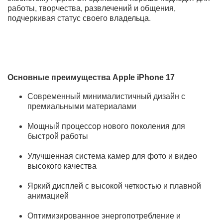
КУПИТЬ СМАРТФОН СМАРТФОН APPLE IPHONE 17
256GB ESIM SAGE (ЗЕЛЕНЫЙ) ПО ВЫГОДНОЙ ЦЕНЕ В
BEST-MAGAZIN
Смартфон Apple iPhone 17 256GB eSIM Sage выполнен в
стильном зелёном цвете и отлично подойдёт для
повседневного использования. Объём памяти 256GB
позволяет хранить необходимые приложения и
медиаконтент. Формат eSIM обеспечивает удобство
подключения без физической SIM-карты. Яркий
дисплей комфортен для просмотра видео и работы.
Камеры передают естественные оттенки и чёткие
детали. Смартфон сочетает современный дизайн и
стабильную работу iOS.
Apple iPhone 17 — это сочетание фирменного дизайна,
передовых технологий и максимального комфорта в
повседневном использовании. Смартфон создан для
тех, кто ценит скорость, надежность и безупречную
экосистему Apple. Он одинаково хорошо подходит для
работы, творчества, развлечений и общения,
подчеркивая статус своего владельца.