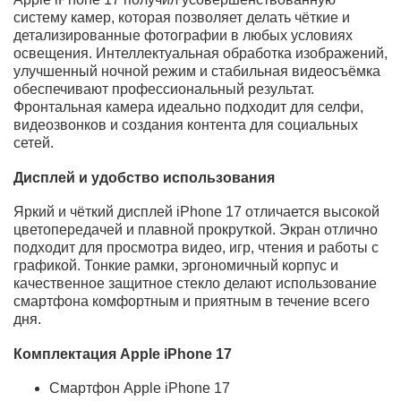
быстрой работы
Улучшенная система камер для фото и видео
высокого качества
Яркий дисплей с высокой четкостью и плавной
анимацией
Оптимизированное энергопотребление и
длительная автономность
Полная совместимость с экосистемой Apple
Производительность и быстродействие
Смартфон Apple iPhone 17 оснащён
высокопроизводительным процессором нового
поколения, обеспечивающим мгновенный отклик
системы и стабильную работу приложений. iPhone 17
легко справляется с многозадачностью,
ресурсоёмкими играми и профессиональными