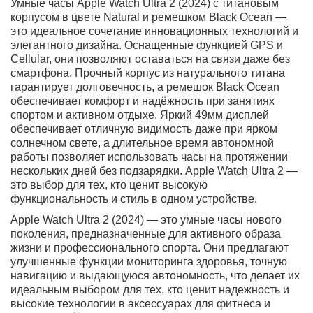
Бесплатная доставка в день заказа в пределах МКАД
Работаем с юридическими лицами
Оригинальные товары
Самовывоз рядом с м.Багратионовская
Выгодный Trade-In до 100%
2
0
Описание
Характеристики
Отзывы
Вопрос - Ответ
Доставка и оплата
ЧаВо