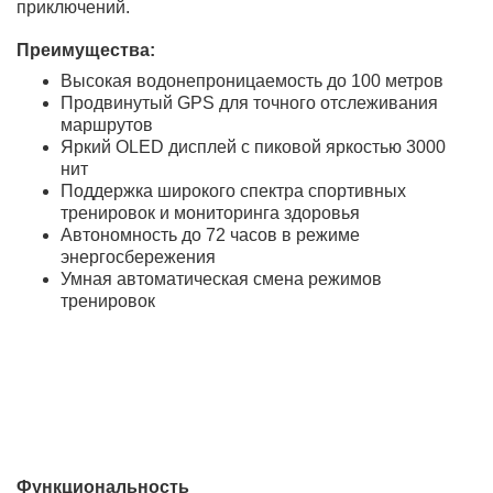
Купить умные часы Apple Watch Ultra 2 (2024) GPS +
Cellular 49mm с титановым корпусом в цвете Natural и
ремешком Black Ocean по выгодной цене в BEST-
magazin
Умные часы Apple Watch Ultra 2 (2024) с титановым
корпусом в цвете Natural и ремешком Black Ocean —
это идеальное сочетание инновационных технологий и
элегантного дизайна. Оснащенные функцией GPS и
Cellular, они позволяют оставаться на связи даже без
смартфона. Прочный корпус из натурального титана
гарантирует долговечность, а ремешок Black Ocean
обеспечивает комфорт и надёжность при занятиях
спортом и активном отдыхе. Яркий 49мм дисплей
обеспечивает отличную видимость даже при ярком
солнечном свете, а длительное время автономной
работы позволяет использовать часы на протяжении
нескольких дней без подзарядки. Apple Watch Ultra 2 —
это выбор для тех, кто ценит высокую
функциональность и стиль в одном устройстве.
Apple Watch Ultra 2 (2024)
— это умные часы нового
поколения, предназначенные для активного образа