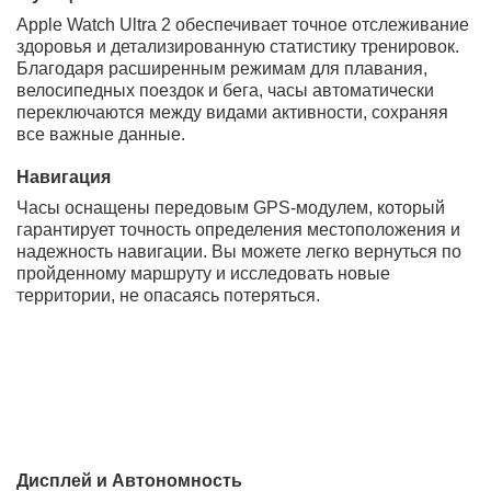
жизни и профессионального спорта. Они предлагают
улучшенные функции мониторинга здоровья, точную
навигацию и выдающуюся автономность, что делает
их идеальным выбором для тех, кто ценит надежность
и высокие технологии в аксессуарах для фитнеса и
приключений.
Преимущества:
Высокая водонепроницаемость до 100 метров
Продвинутый GPS для точного отслеживания
маршрутов
Яркий OLED дисплей с пиковой яркостью 3000
нит
Поддержка широкого спектра спортивных
тренировок и мониторинга здоровья
Автономность до 72 часов в режиме
энергосбережения
Умная автоматическая смена режимов
тренировок