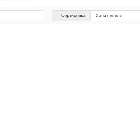
Сортировка:
- 9%
к Apple MacBook
Ноутбук Apple MacBook
18
Neo A18
CPU/5GPU/8GB/512G
Pro/6CPU/5GPU/8GB/256G
er (Серебристый)
B Silver (Серебристый)
69 490
59 990
6 990 руб.
65 990 руб.