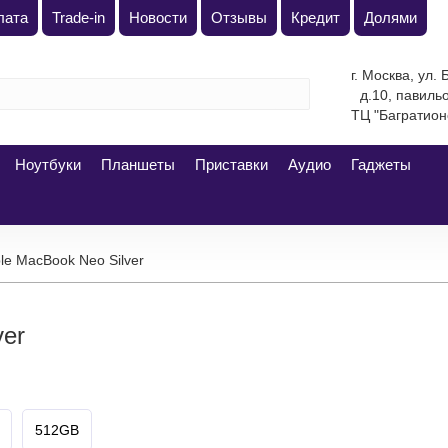
плата
Trade-in
Новости
Отзывы
Кредит
Долями
г. Москва, ул.
д.10, павильон 
"Багратион
Ноутбуки
Планшеты
Приставки
Аудио
Гаджеты
le MacBook Neo Silver
ver
512GB