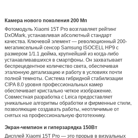
разогнанная версия процессора обеспечивает
вычислительную мощь, превосходящую все
существующие аналоги. В связке с инновационной
системой пассивного охлаждения на основе
испарительной камеры, смартфон поддерживает
максимальные частоты неограниченно долго, без
троттлинга. Это делает его идеальным инструментом
для профессионального мобильного гейминга,
рендеринга 8K видео, работы с нейросетями и любой
другой задачи, где важна каждая операция в секунду.