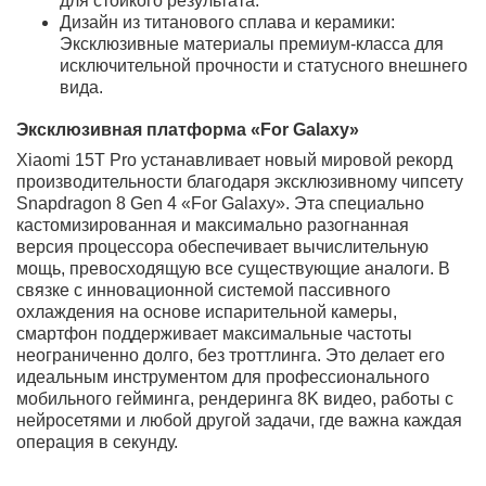
нит: Самый быстрый, четкий и невероятно яркий
экран в мире смартфонов с интеллектуальной
адаптацией частоты.
Гиперзарядка 150Вт и аккумулятор из карбина
кремния: Экстремальная скорость зарядки и
повышенная безопасность аккумулятора новой
эры.
Полнофункциональный тюнинг и пассивное
охлаждение: Режим максимальной
производительности, расширенные настройки и
система охлаждения с испарительной камерой
для стойкого результата.
Дизайн из титанового сплава и керамики:
Эксклюзивные материалы премиум-класса для
исключительной прочности и статусного
внешнего вида.
Эксклюзивная платформа «For Galaxy»
Xiaomi 15T Pro устанавливает новый мировой рекорд
производительности благодаря эксклюзивному
чипсету Snapdragon 8 Gen 4 «For Galaxy». Эта
специально кастомизированная и максимально