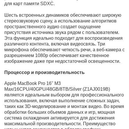
Купить MacBook Pro 16 2023 M3
Max/16CPU/40GPU/64GB/8TB/Silver (Z1AJ0019B) с
гарантией
Apple MacBook Pro 16 8TB Silver (Z1AJ0019B) -
выдающийся ноутбук с мощностью и элегантным
дизайном в классическом серебристом исполнении.
Этот ноутбук оснащен инновационным процессором
M3 Max, который обеспечивает большой объем
оперативной памяти и внутреннего хранилища.
Дисплей Retina высокого качества и разнообразные
разъемы делают эту модель идеальным выбором для
работы с графически ресурсоемкими приложениями и
играми высокого уровня. Apple MacBook Pro 16 '' M3
Max/16CPU/40GPU/64GB/8TB/Silver (Z1AJ0019B)
идеально подходит для профессионалов и творческих
людей, которые хотят воплотить свои самые
амбициозные проекты. Приглашаем вас ознакомиться
с всеми преимуществами этой новой модели и
приобрести ее в нашем интернет-магазине.
Преимущества