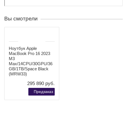
Процессор и производительность
Apple MacBook Pro 16'' M3
Max/16CPU/40GPU/48GB/8TB/Silver (Z1AJ0019B)
является идеальным выбором для
профессионального использования, включая
выполнение сложных задач, таких как 3D-
моделирование и монтаж видео. Во время обработки
больших объемов данных и игр, мощная система
охлаждения активируется для достижения
максимальной производительности. Преимущество
новых чипов заключается в области графики.
Сравнивая базовую модель М3 с процессором М1,
можно заметить повышение скорости обработки на
60%, в то время как для М2 это значение составляет
40%.