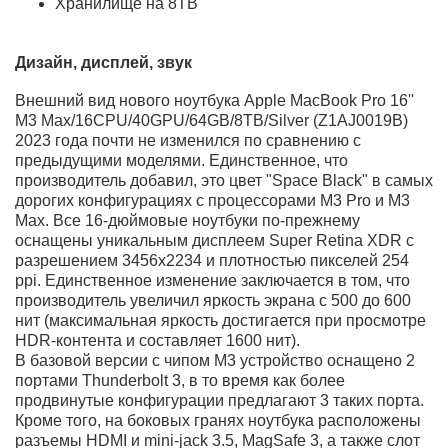
889 490
руб.
890
руб.
900
руб.
892 370
руб.
Купить
комплект
Чехол-накладка
Gurdini на MacBook
Pro 16
2 290 руб.
1 990
руб.
0
0
Описание
Характеристики
Отзывы
Вопрос - Ответ
Доставка и оплата
ЧаВо