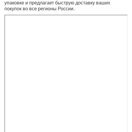
Шесть встроенных динамиков обеспечивают широкую
стереозвуковую сцену, а использование алгоритмов
пространственного аудио создает ощущение
присутствия источника звука рядом с пользователем.
Эта функция идеально подходит для воспроизведения
различного контента, включая видеосвязь. Три
микрофона обеспечивают четкость речи, а веб-камера
с разрешением 1080p обеспечивает качественное
изображение даже при недостаточной освещенности.