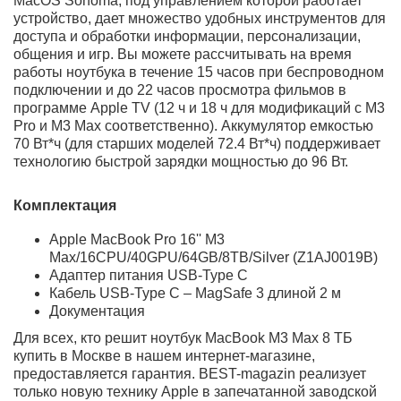
Дизайн, дисплей, звук
Внешний вид нового ноутбука Apple MacBook Pro 16''
M3 Max/16CPU/40GPU/64GB/8TB/Silver (Z1AJ0019B)
2023 года почти не изменился по сравнению с
предыдущими моделями. Единственное, что
производитель добавил, это цвет "Space Black" в самых
дорогих конфигурациях с процессорами M3 Pro и M3
Max. Все 16-дюймовые ноутбуки по-прежнему
оснащены уникальным дисплеем Super Retina XDR с
разрешением 3456x2234 и плотностью пикселей 254
ppi. Единственное изменение заключается в том, что
производитель увеличил яркость экрана с 500 до 600
нит (максимальная яркость достигается при
просмотре HDR-контента и составляет 1600 нит).
В базовой версии с чипом M3 устройство оснащено 2
портами Thunderbolt 3, в то время как более
продвинутые конфигурации предлагают 3 таких порта.
Кроме того, на боковых гранях ноутбука расположены
разъемы HDMI и mini-jack 3.5, MagSafe 3, а также слот
для карт памяти SDXC.