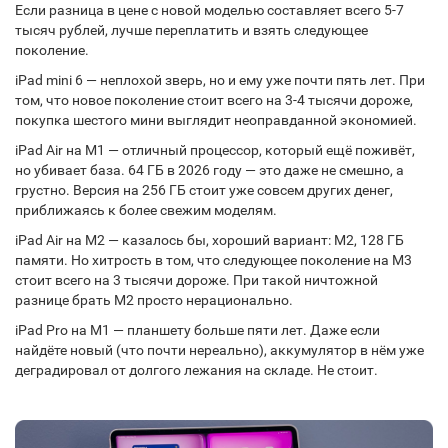
Если разница в цене с новой моделью составляет всего 5-7
тысяч рублей, лучше переплатить и взять следующее
поколение.
iPad mini 6
— неплохой зверь, но и ему уже почти пять лет. При
том, что новое поколение стоит всего на 3-4 тысячи дороже,
покупка шестого мини выглядит неоправданной экономией.
iPad Air
на M1 — отличный процессор, который ещё поживёт,
но убивает база. 64 ГБ в 2026 году — это даже не смешно, а
грустно. Версия на 256 ГБ стоит уже совсем других денег,
приближаясь к более свежим моделям.
iPad Air на M2 — казалось бы, хороший вариант: M2, 128 ГБ
памяти. Но хитрость в том, что следующее поколение на M3
стоит всего на 3 тысячи дороже. При такой ничтожной
разнице брать M2 просто нерационально.
iPad Pro
на M1 — планшету больше пяти лет. Даже если
найдёте новый (что почти нереально), аккумулятор в нём уже
деградировал от долгого лежания на складе. Не стоит.