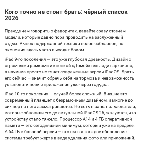
Кого точно не стоит брать: чёрный список
2026
Прежде чем говорить о фаворитах, давайте сразу отсечём
модели, которые давно пора проводить на заслуженный
отдых. Рынок подержанной техники полон соблазнов, но
экономия здесь часто выходит боком.
iPad 9-го поколения — это уже глубокая древность. Дизайн с
огромными рамками и кнопкой «Домой» выглядит архаично,
а начинка просто не тянет современные версии iPadOS. Брать
его сейчас — значит обречь себя на тормоза и невозможность
установить новые приложения уже через год-два.
iPad 10-го поколения — случай более сложный. Внешне это
современный планшет с безрамочным дизайном, и многие до
сих пор на него засматриваются. Но есть нюанс: пользователи,
которые обновили его до актуальной iPadOS 26, жалуются, что
устройству стало тяжело. Процессор A14 и 4 ГБ оперативной
памяти — это сегодняшний минимум, который уже на пределе.
А 64 ГБ в базовой версии — это пытка: каждое обновление
системы требует жертв в виде удаления фото или приложений.