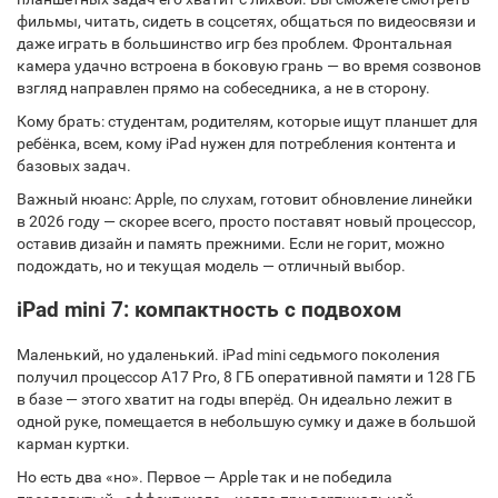
фильмы, читать, сидеть в соцсетях, общаться по видеосвязи и
даже играть в большинство игр без проблем. Фронтальная
камера удачно встроена в боковую грань — во время созвонов
взгляд направлен прямо на собеседника, а не в сторону.
Кому брать: студентам, родителям, которые ищут планшет для
ребёнка, всем, кому iPad нужен для потребления контента и
базовых задач.
Важный нюанс: Apple, по слухам, готовит обновление линейки
в 2026 году — скорее всего, просто поставят новый процессор,
оставив дизайн и память прежними. Если не горит, можно
подождать, но и текущая модель — отличный выбор.
iPad mini 7: компактность с подвохом
Маленький, но удаленький.
iPad mini седьмого поколения
получил процессор A17 Pro, 8 ГБ оперативной памяти и 128 ГБ
в базе — этого хватит на годы вперёд. Он идеально лежит в
одной руке, помещается в небольшую сумку и даже в большой
карман куртки.
Но есть два «но». Первое — Apple так и не победила