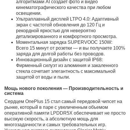
устройство для истинных визионеров и создателей
контента. Фиолетовый градиент символизирует
творческую энергию, а 1 ТБ пространства готовы
принять её в любом виде — будь то десятки часов
видеомонтажа или тысячи треков. Это не гаджет, это
личное заявление, инструмент для тех, кто не признаёт
рамок ни в самовыражении, ни в технологических
возможностях. Ваша смелость будет подкреплена
самой передовой мобильной платформой.
OnePlus 15 — это не просто очередной флагман. Это
квинтэссенция философии «Ничего лишнего»,
воплощенная в революционной технологии.
Разработанный для тех, кто отвергает компромиссы,
этот смартфон устанавливает новые стандарты
производительности, фотографии и дизайна,
предлагая бескомпромиссный опыт в каждой детали.