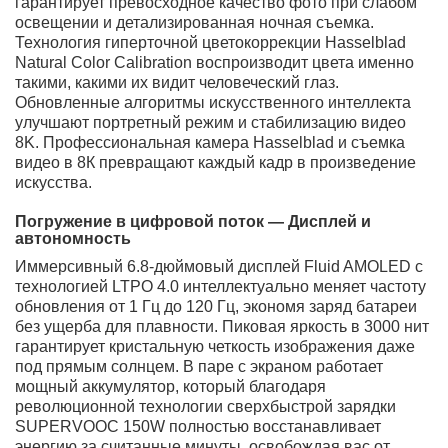
рекордной яркостью для невероятно
детализированного и комфортного просмотра.
Моментальная зарядка SUPERVOOC 150W: Всего
15 минут от розетки — и вы получаете 100%
заряда для долгой работы без проводов.
Инновационный дизайн с защитой IP68:
Фирменный силуэт из алюминия и закаленного
стекла сочетает элегантность с максимальной
защитой от воды и пыли.
Мощь нового поколения — Производительность и
система
Сердцем OnePlus 15 стал самый передовой чипсет на
рынке, который в паре с увеличенным объемом
оперативной памяти LPDDR5X обеспечивает не просто
высокую скорость, а абсолютную мощь для
многозадачности и самых требовательных игр.
Уникальная система охлаждения Glacier Matrix
предотвращает перегрев, поддерживая пиковую
производительность в продолжительных сессиях.
Фирменная оболочка OxygenOS, основанная на Android
15, предлагает безупречно чистый, быстрый и