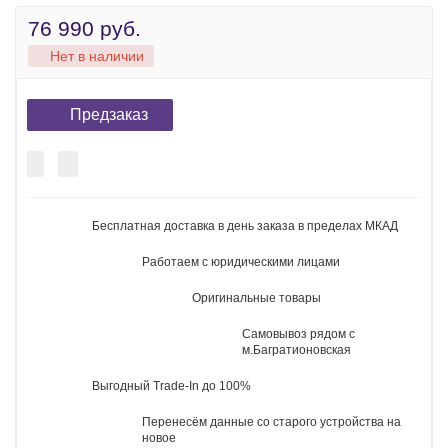
Рейтинг:
Производитель:
OnePlus
Доступно:
Нет в наличии
Код товара
149551
Память
256 ГБ
512 ГБ
1 ТБ
Оперативная память
12 ГБ
16 ГБ