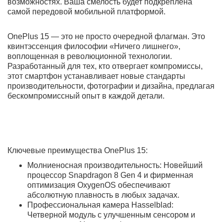
Самовывоз рядом с м.Багратионовская
Выгодный Trade-In до 100%
Перенесём данные со старого устройства на новое
0
0
Описание
Характеристики
Отзывы
Вопрос - Ответ
Доставка и оплата
ЧаВо
КУПИТЬ СМАРТФОН ONEPLUS 15 16/1TB ULTRA
VIOLET (ФИОЛЕТОВЫЙ) ПО ВЫГОДНОЙ ЦЕНЕ В BEST-
MAGAZIN
OnePlus 15 16/1TB в цвете Ultra Violet — это дерзкий
вызов традициям, подкреплённый невероятной
мощью. Самый яркий цвет в палитре сочетается с
максимально возможным объёмом памяти, создавая