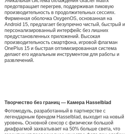
Ключевые преимущества OnePlus 15:
Молниеносная производительность: Новейший
процессор Snapdragon 8 Gen 4 и фирменная
оптимизация OxygenOS обеспечивают
абсолютную плавность в любых задачах.
Профессиональная камера Hasselblad: Четверной
модуль с улучшенным сенсором и алгоритмами
AI создает фото и видео кинематографического
качества при любом освещении.
Ультраплавный дисплей LTPO 4.0: Адаптивный
экран с частотой обновления до 120 Гц и