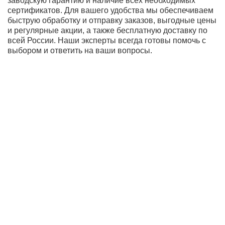
Творчество без границ — Камера Hasselblad
Фотомодуль, разработанный в партнерстве с
легендарным брендом Hasselblad, выходит на новый
уровень. Основной сенсор с физически большой
диафрагмой захватывает на 50% больше света, что
гарантирует превосходное качество фото при слабом
освещении и детализированная ночная съемка.
Технология гиперточной цветокоррекции Hasselblad
Natural Color Calibration воспроизводит цвета именно
такими, какими их видит человеческий глаз.
Обновленные алгоритмы искусственного интеллекта
улучшают портретный режим и стабилизацию видео
8K. Профессиональная камера Hasselblad и съемка
видео в 8К превращают каждый кадр в произведение
искусства.
Погружение в цифровой поток — Дисплей и
автономность
Иммерсивный 6.8-дюймовый дисплей Fluid AMOLED с
технологией LTPO 4.0 интеллектуально меняет частоту