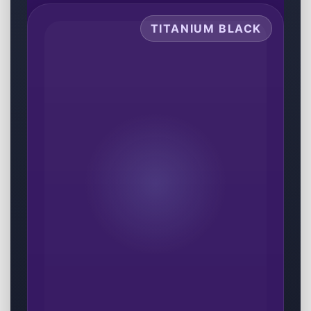
0
0
Описание
Характеристики
Отзывы
Вопрос - Ответ
Доставка и оплата
ЧаВо
SAMSUNG GALAXY S25 ULTRA
Максимум Galaxy.
Максимум камеры. Максимум
возможностей.
Samsung Galaxy S25 Ultra — флагманский
смартфон для тех, кто хочет максимум от
камеры, производительности, большого