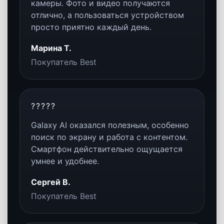
DES
Корпус и дизайн
Премиальные материалы,
статусный внешний вид и
флагманская подача делают
Galaxy S25 Ultra устройством
для тех, кто хочет максимум во
всём.
BAT
Автономность
Смартфон подходит для
активного использования в