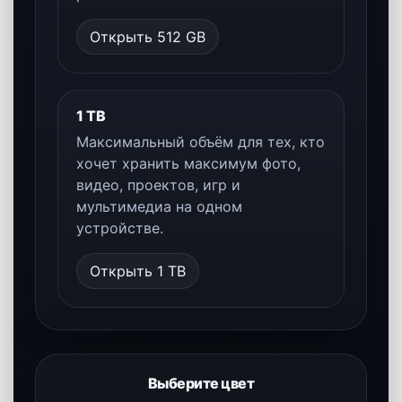
Samsung Galaxy S25 Ultra
Топовый Ultra-флагман Samsung с
мощной камерой, премиальным
дизайном и расширенными функциями
Galaxy AI.
Открыть страницу цвета
Варианты памяти
Samsung Galaxy S25 Ultra доступен в
трёх конфигурациях памяти —
выберите объём под фото, видео,
приложения, игры и рабочие файлы.