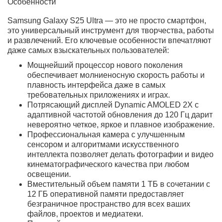
4. Насколько прочен Galaxy S25
Ultra?
Смартфон выполнен из прочных
премиальных материалов и
рассчитан на активное
ежедневное использование,
сохраняя ощущение надёжности и
статусный внешний вид.
5. Подходит ли Galaxy S25 Ultra для
съемки видео ночью?
Да, Galaxy S25 Ultra хорошо
подходит для ночной
видеосъёмки, а интеллектуальные