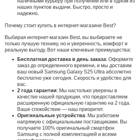
Galaxy S25 Ultra.
?????
Очень мощный и красивый смартфон.
Большой экран, отличная камера и
ощущение настоящего флагмана во
всём.
Алина М.
Покупатель Best
?????
Понравилась скорость работы и
большой запас памяти. Смартфон