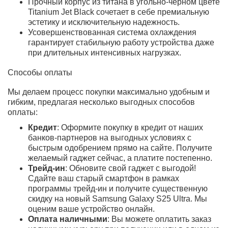
алгоритмы обработки помогают
улучшать качество финального
результата.
6. Какие новые функции AI
доступны на Galaxy S25 Ultra?
Galaxy AI помогает в повседневных
задачах, поиске по экрану,
обработке контента, улучшении
звука в видео и более удобной
работе со смартфоном в целом.
Отзывы покупателей
Что нравится пользователям в Samsung