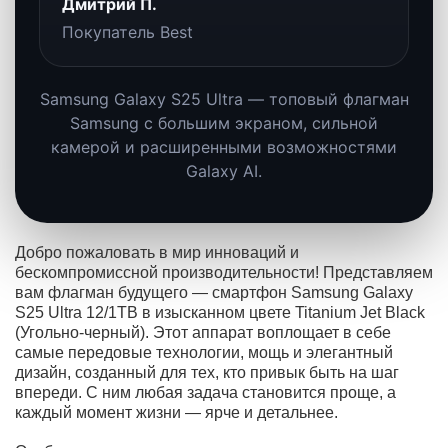
производительности, улучшенном
пользовательском опыте и
развитии флагманских
возможностей камеры.
2. Каковы основные особенности
Galaxy S25 от S25 Ultra?
Galaxy S25 Ultra — это
максимальная версия линейки:
больший экран, более выраженный
флагманский статус, расширенные
возможности камеры и более
широкий набор функций для
требовательных пользователей.