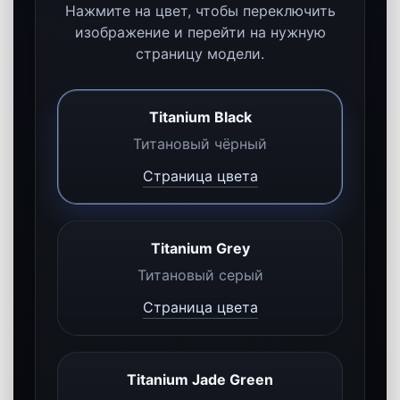
256 GB
Оптимальный вариант для фото,
видео, приложений,
мессенджеров и активного
ежедневного использования.
Открыть 256 GB
512 GB
Подходит тем, кто активно
снимает контент, хранит больше
данных и использует смартфон в
работе.