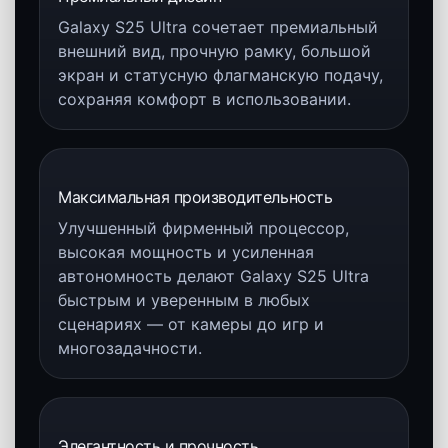
Страница цвета
Titanium Jet Black
Титановый Jet Black
Страница цвета
Titanium Pink Gold
Титановый розовое золото
Страница цвета
Titanium Silver Blue
Титановый серебристо-голубой
Страница цвета