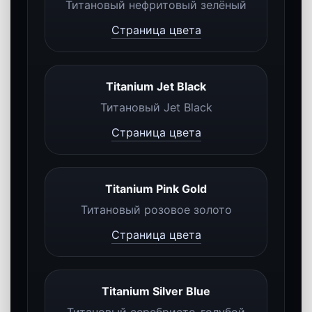
Открыть 512 GB
1 TB
Максимальный объём для тех, кто
хочет хранить максимум фото,
видео, проектов, игр и
мультимедиа на одном
устройстве.
Открыть 1 TB
Выберите цвет
Нажмите на цвет, чтобы переключить
изображение и перейти на нужную