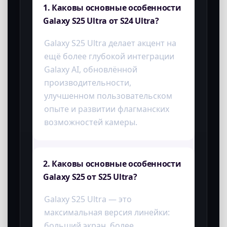
Обведите и найдите
Достаточно выделить объект, текст,
изображение или кадр на экране — и
смартфон быстро поможет найти
нужную информацию без переключения
между приложениями.