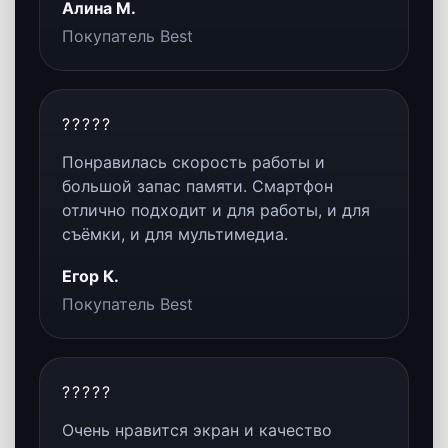
максимально комфортным и
впечатляющим.
SPD
Производительность
Смартфон быстро справляется с
тяжёлыми приложениями,
многозадачностью, съёмкой
контента, играми и
повседневными
профессиональными
сценариями.