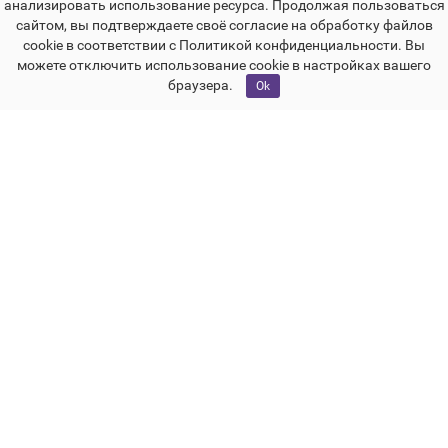
анализировать использование ресурса. Продолжая пользоваться
для максимального визуального удовольствия
сайтом, вы подтверждаете своё согласие на обработку файлов
Продвинутая система камер с 50 МП основной и
cookie в соответствии с Политикой конфиденциальности. Вы
48 МП телеобъективом с 5x оптическим зумом
можете отключить использование cookie в настройках вашего
Улучшенная батарея на 5060 мАч с поддержкой
браузера.
Ok
Поиск
Каталог
Корзина:
0
Сообщение
Аккаунт
быстрой и беспроводной зарядки
Мощный процессор Tensor четвёртого поколения
и 16 ГБ оперативной памяти
Высококачественные материалы и защита от
воды по стандарту IP68
Поддержка всех актуальных стандартов связи,
включая 5G