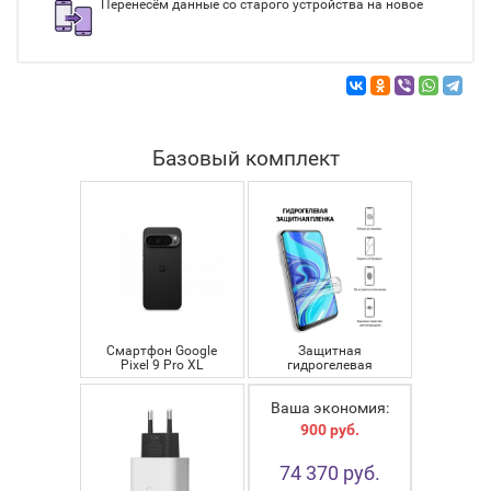
Перенесём данные со старого устройства на новое
Базовый комплект
Смартфон Google
Защитная
Pixel 9 Pro XL
гидрогелевая
16/256GB Obsidian
пленка для
71 890
(Черный)
руб.
Смартфонов Google
1 190 руб.
Ваша экономия:
790
руб.
900
руб.
74 370
руб.