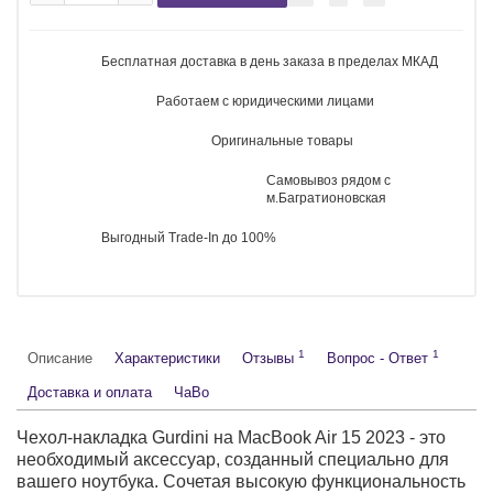
Рейтинг:
Производитель:
Gurdini
Доступно:
Есть в наличии
Код товара
141718
Для чего подходит
Apple MacBook
Цвет:
Темно-серый
Черный
Лаванда
Прозрачный
Белый
2 290 руб.
Есть в наличии