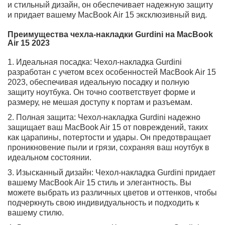
-
Купить
+
Бесплатная доставка в день заказа в пределах МКАД
Работаем с юридическими лицами
Оригинальные товары
Самовывоз рядом с м.Багратионовская
Выгодный Trade-In до 100%
1
1
Описание
Характеристики
Отзывы
Вопрос - Ответ